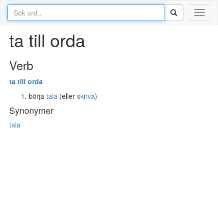
Toggl
naviga
ta till orda
Verb
ta
till
orda
börja
tala
(eller
skriva
)
Synonymer
tala