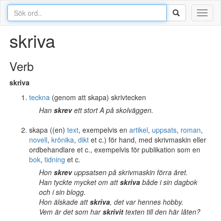
Toggl
naviga
skriva
Verb
skriva
teckna
(genom att skapa) skrivtecken
Han
skrev
ett stort A på skolväggen.
skapa ((en)
text
, exempelvis en
artikel
,
uppsats
,
roman
,
novell
,
krönika
,
dikt
et c.) för hand, med skrivmaskin eller
ordbehandlare et c., exempelvis för publikation som en
bok
,
tidning
et c.
Hon
skrev
uppsatsen på skrivmaskin förra året.
Han tyckte mycket om att
skriva
både i sin dagbok
och i sin blogg.
Hon älskade att
skriva
, det var hennes hobby.
Vem är det som har
skrivit
texten till den här låten?