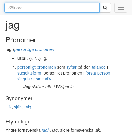
Toggl
naviga
jag
Pronomen
jag
(
personliga pronomen
)
uttal:
/jɑː/
,
/jɑːg/
personligt pronomen
som
syftar
på den
talande
i
subjektsform
; personligt pronomen i
första person
singular
nominativ
Jag
skriver ofta i Wikipedia.
Synonymer
i
,
ik
,
själv
,
mig
Etymologi
Yngre fornsvenska
iagh
,
iag
, äldre fornsvenska
iak
,