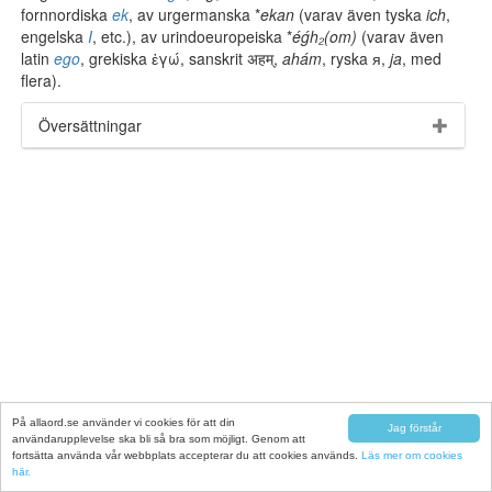
fornnordiska
ek
, av urgermanska *
ekan
(varav även tyska
ich
,
engelska
I
, etc.), av urindoeuropeiska *
éǵh₂(om)
(varav även
latin
ego
, grekiska ἐγώ, sanskrit अहम्,
ahám
, ryska я,
ja
, med
flera).
Översättningar
På allaord.se använder vi cookies för att din
Jag förstår
användarupplevelse ska bli så bra som möjligt. Genom att
fortsätta använda vår webbplats accepterar du att cookies används.
Läs mer om cookies
här.