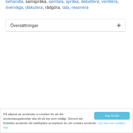
behandla
, samspråka,
samtala
,
språka
,
debattera
,
ventilera
,
överväga
,
diskutera
, rådgöra,
tala
,
resonera
Översättningar
På allaord.se använder vi cookies för att din
Jag förstår
användarupplevelse ska bli så bra som möjligt. Genom att
fortsätta använda vår webbplats accepterar du att cookies används.
Läs mer om cookies
här.