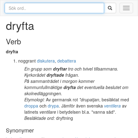
Toggl
naviga
dryfta
Verb
dryfta
noggrant
diskutera
,
debattera
En grupp som
dryftar
tro och tvivel tillsammans.
Kyrkorådet
dryftade
frågan.
På sammanträdet i morgon kommer
kommunfullmäktige
dryfta
det eventuella beslutet om
skolnedläggningen.
Etymologi:
Av germansk rot
*drupatjan
, besläktat med
droppa
och
drypa
. Jämför även svenska
ventilera
av
latinets
ventilare
i betydelsen bl.a. "vanna säd".
Besläktade ord:
dryftning
Synonymer