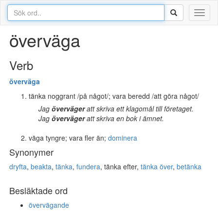
Toggl
naviga
överväga
Verb
över
väga
tänka noggrant /på något/; vara beredd /att göra något/
Jag
överväger
att skriva ett klagomål till företaget.
Jag
överväger
att skriva en bok i ämnet.
väga tyngre; vara fler än;
dominera
Synonymer
dryfta
,
beakta
,
tänka
,
fundera
, tänka efter,
tänka över
,
betänka
Besläktade ord
övervägande