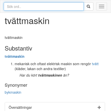
Toggl
naviga
tvättmaskin
tvättmaskin
Substantiv
tvätt
maskin
mekanisk och oftast elektrisk maskin som rengör
tvätt
(kläder, lakan och andra textilier)
Har du kört
tvättmaskinen
än?
Synonymer
bykmaskin
Översättningar