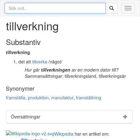
Toggl
naviga
tillverkning
Substantiv
tillverkning
det att
tillverka
/något/
Hur går
tillverkningen
av en modern dator till?
Sammansättningar:
tillverkningsland, tillverkningsår
Synonymer
framställa
,
produktion
,
manufaktur
,
framställning
Översättningar
Wikipedia
har en artikel om: