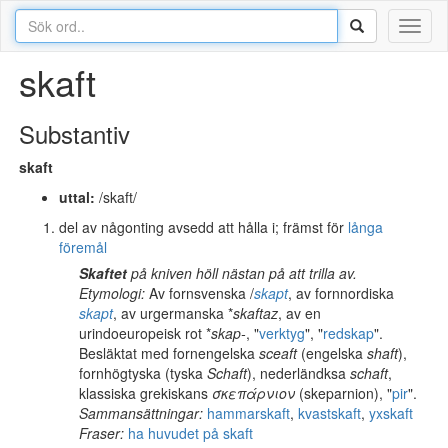
Toggl
naviga
skaft
Substantiv
skaft
uttal:
/skaft/
del av någonting avsedd att hålla i; främst för
långa
föremål
Skaftet
på kniven höll nästan på att trilla av.
Etymologi:
Av fornsvenska
/
skapt
, av fornnordiska
skapt
, av urgermanska *
skaftaz
, av en
urindoeuropeisk rot *
skap-
, "
verktyg
", "
redskap
".
Besläktat med fornengelska
sceaft
(engelska
shaft
),
fornhögtyska
(tyska
Schaft
), nederländksa
schaft
,
klassiska grekiskans
σκεπάρνιον
(skeparnion), "
pir
".
Sammansättningar:
hammarskaft
,
kvastskaft
,
yxskaft
Fraser:
ha huvudet på skaft