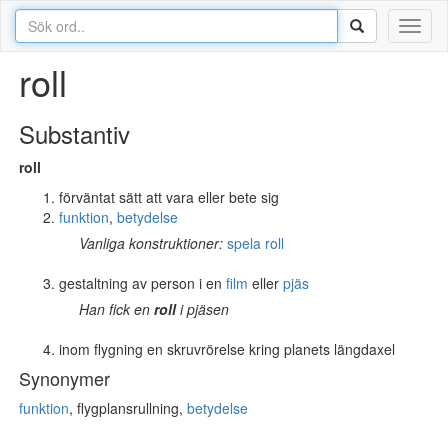
Toggl
naviga
roll
Substantiv
roll
förväntat sätt att vara eller bete sig
funktion
,
betydelse
Vanliga konstruktioner:
spela roll
gestaltning av person i en
film
eller
pjäs
Han fick en
roll
i pjäsen
inom flygning en skruvrörelse kring planets längdaxel
Synonymer
funktion
, flygplansrullning,
betydelse