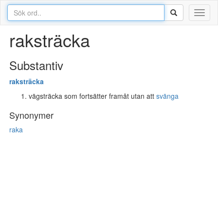
Toggl
naviga
raksträcka
Substantiv
rak
sträcka
vägsträcka som fortsätter framåt utan att
svänga
Synonymer
raka