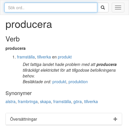
Toggl
naviga
producera
Verb
producera
framställa
,
tillverka
en
produkt
Det fattiga landet hade problem med att
producera
tillräckligt elektricitet för att tillgodose befolkningens
behov.
Besläktade ord:
produkt
,
produktion
Synonymer
alstra
,
frambringa
,
skapa
,
framställa
,
göra
,
tillverka
Översättningar