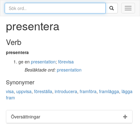
Toggl
naviga
presentera
Verb
presentera
ge en
presentation
;
förevisa
Besläktade ord:
presentation
Synonymer
visa
,
uppvisa
,
föreställa
,
introducera
,
framföra
,
framlägga
,
lägga
fram
Översättningar