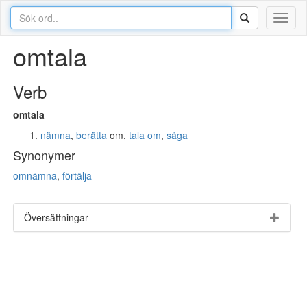
Toggl
naviga
omtala
Verb
omtala
nämna
,
berätta
om,
tala
om
,
säga
Synonymer
omnämna
,
förtälja
Översättningar