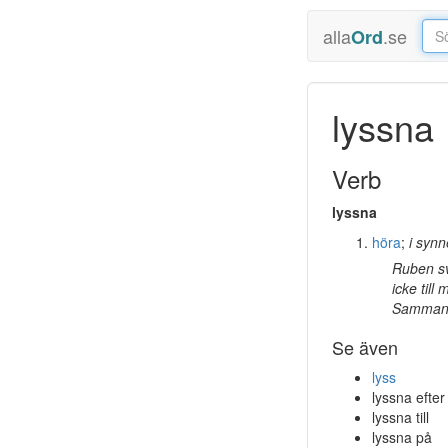
alla
.se
Ord
lyssna
Verb
lyssna
höra
;
i synn
Ruben sv
icke till
Sammans
Se även
lyss
lyssna efter
lyssna till
lyssna på