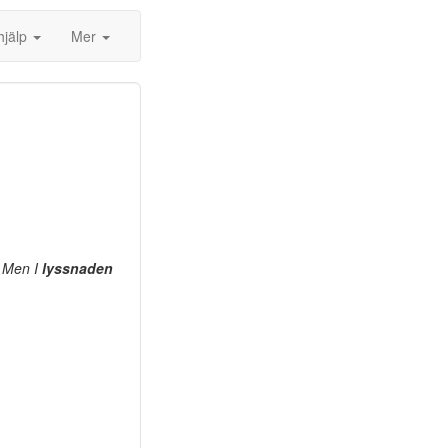
hjälp
Mer
? Men I
lyssnaden