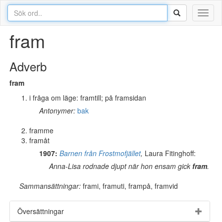
Toggl
naviga
fram
Adverb
fram
i fråga om läge: framtill; på framsidan
Antonymer:
bak
framme
framåt
1907:
Barnen från Frostmofjället
,
Laura Fitinghoff:
Anna-Lisa rodnade djupt när hon ensam gick
fram
.
Sammansättningar:
frami, framuti, frampå, framvid
Översättningar