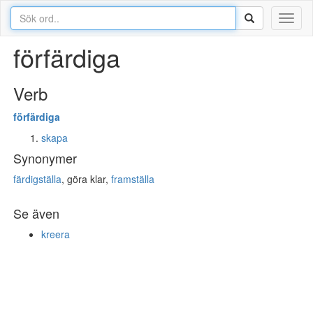
Toggl
naviga
förfärdiga
Verb
för
färdiga
skapa
Synonymer
färdigställa
, göra klar,
framställa
Se även
kreera