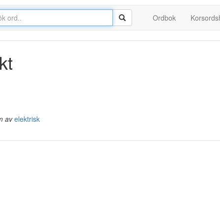
Ordbok
Korsords
kt
m av
elektrisk