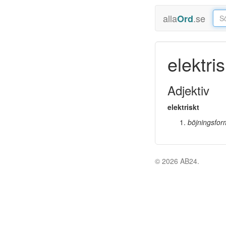
alla
.se
Ord
elektris
Adjektiv
elektriskt
böjningsfor
© 2026 AB24.