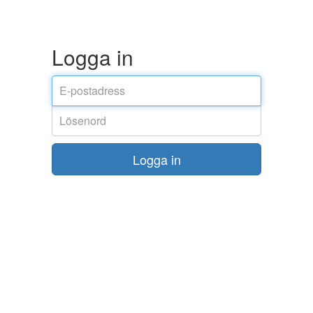
Logga in
Email
address
Password
Logga in